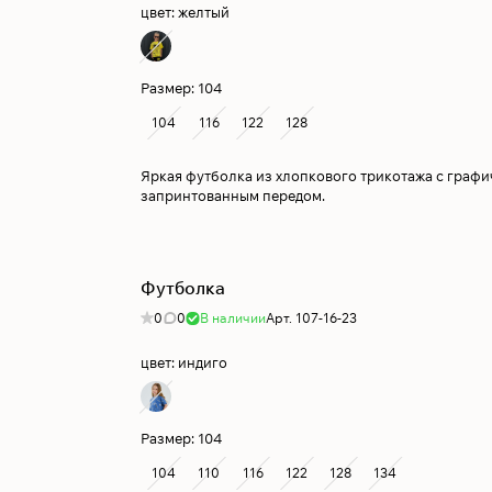
цвет:
желтый
Размер:
104
104
116
122
128
Яркая футболка из хлопкового трикотажа с граф
запринтованным передом.
Футболка
0
0
В наличии
Арт.
107-16-23
цвет:
индиго
Размер:
104
104
110
116
122
128
134