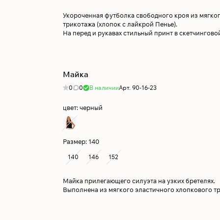
Укороченная футболка свободного кроя из мягко
трикотажа (хлопок с лайкрой Пенье).
На перед и рукавах стильный принт в скетчинговой
Майка
0
0
В наличии
Арт.
90-16-23
цвет:
черный
Размер:
140
140
146
152
Майка прилегающего силуэта на узких бретелях.
Выполнена из мягкого эластичного хлопкового т