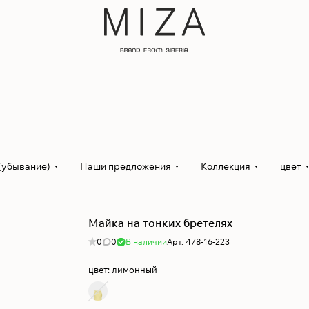
(убывание)
Наши предложения
Коллекция
цвет
Майка на тонких бретелях
0
0
В наличии
Арт.
478-16-223
цвет:
лимонный