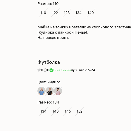
Размер:
110
110
122
128
134
140
Майка на тонких бретелях из хлопкового эластич
(Кулирка с лайкрой Пенье).
На переде принт.
Футболка
0
0
В наличии
Арт.
461-16-24
цвет:
индиго
Размер:
134
134
140
146
152