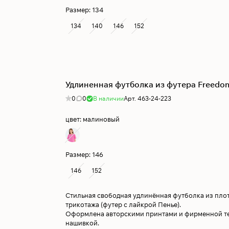
Размер:
134
134
140
146
152
Удлиненная футболка из футера Freedo
0
0
В наличии
Арт.
463-24-223
цвет:
малиновый
Размер:
146
146
152
Стильная свободная удлинённая футболка из пло
трикотажа (футер с лайкрой Пенье).
Оформлена авторскими принтами и фирменной т
нашивкой.