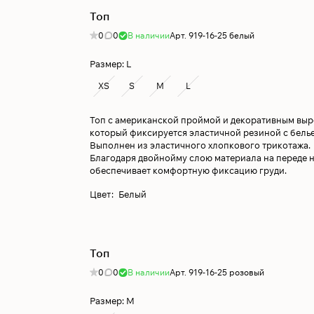
Топ
0
0
В наличии
Арт.
919-16-25 белый
Размер:
L
XS
S
M
L
Топ с американской проймой и декоративным выр
который фиксируется эластичной резиной с бель
Выполнен из эластичного хлопкового трикотажа.
Благодаря двойнойму слою материала на переде н
обеспечивает комфортную фиксацию груди.
Цвет
:
Белый
Топ
0
0
В наличии
Арт.
919-16-25 розовый
Размер:
M