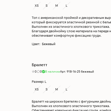
XS
S
M
L
Топ с американской проймой и декоративным выр
который фиксируется эластичной резиной с бель
Выполнен из эластичного хлопкового трикотажа.
Благодаря двойнойму слою материала на переде н
обеспечивает комфортную фиксацию груди.
Цвет
:
Бежевый
Бралетт
0
0
В наличии
Арт.
918-16-25 бежевый
Размер:
L
XS
S
M
L
Бралетт на широких бретелях с фигурными двойн
Выполнен из хлопкового эластичного трикотажа.
Обеспечивает идеальную фиксацию груди, комфор