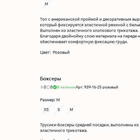
M
Топ с американской проймой и декоративным выр
который фиксируется эластичной резиной с бель
Выполнен из эластичного хлопкового трикотажа.
Благодаря двойнойму слою материала на переде н
обеспечивает комфортную фиксацию груди.
Цвет
:
Розовый
Боксеры
0
0
В наличии
Арт.
939-16-25 розовый
Размер:
M
XS
S
M
Трусики-боксеры средней посадки, выполнены из
эластичного трикотажа.