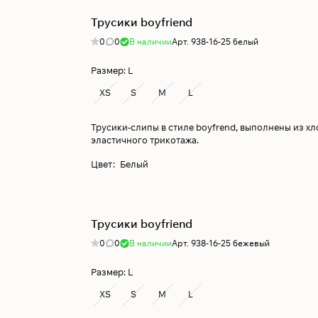
Трусики boyfriend
0
0
В наличии
Арт.
938-16-25 белый
Размер:
L
XS
S
M
L
Трусики-слипы в стиле boyfrend, выполнены из х
эластичного трикотажа.
Цвет
:
Белый
Трусики boyfriend
0
0
В наличии
Арт.
938-16-25 бежевый
Размер:
L
XS
S
M
L