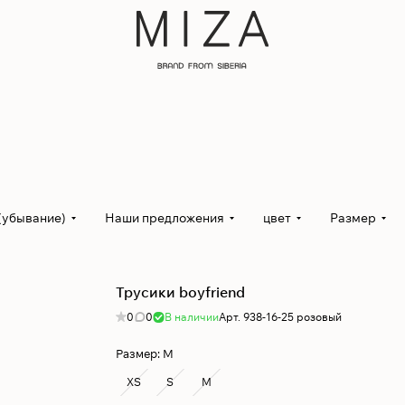
(убывание)
Наши предложения
цвет
Размер
Трусики boyfriend
0
0
В наличии
Арт.
938-16-25 розовый
Размер:
M
XS
S
M