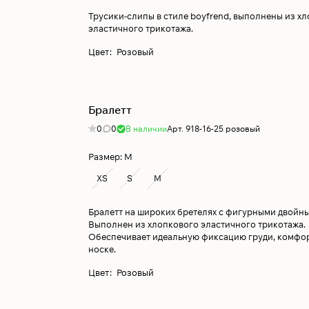
Трусики-слипы в стиле boyfrend, выполнены из х
эластичного трикотажа.
Цвет
:
Розовый
Бралетт
0
0
В наличии
Арт.
918-16-25 розовый
Размер:
M
XS
S
M
Бралетт на широких бретелях с фигурными двойн
Выполнен из хлопкового эластичного трикотажа.
Обеспечивает идеальную фиксацию груди, комфор
носке.
Цвет
:
Розовый