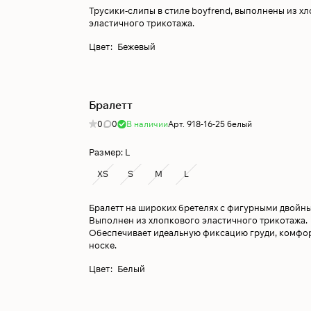
Трусики-слипы в стиле boyfrend, выполнены из х
эластичного трикотажа.
Цвет
:
Бежевый
Бралетт
0
0
В наличии
Арт.
918-16-25 белый
Размер:
L
XS
S
M
L
Бралетт на широких бретелях с фигурными двойн
Выполнен из хлопкового эластичного трикотажа.
Обеспечивает идеальную фиксацию груди, комфор
носке.
Цвет
:
Белый