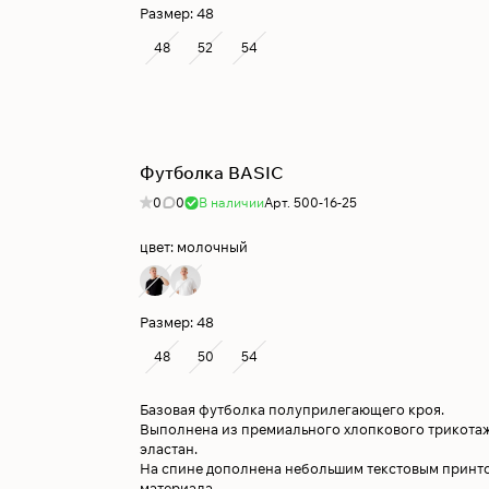
Размер:
48
48
52
54
Футболка BASIC
0
0
В наличии
Арт.
500-16-25
цвет:
молочный
Размер:
48
48
50
54
Базовая футболка полуприлегающего кроя.
Выполнена из премиального хлопкового трикота
эластан.
На спине дополнена небольшим текстовым принто
материала.