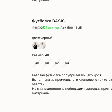
Футболка BASIC
0
0
В наличии
Арт.
500-16-25
цвет:
черный
Размер:
48
48
50
52
54
Базовая футболка полуприлегающего кроя.
Выполнена из премиального хлопкового трикота
эластан.
На спине дополнена небольшим текстовым принто
материала.