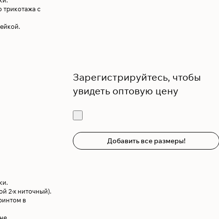
ки.
 трикотажа с
ейкой.
Зарегистрируйтесь, чтобы
увидеть оптовую цену
Добавить все размеры!
ки.
й 2-х ниточный).
ринтом в
ине