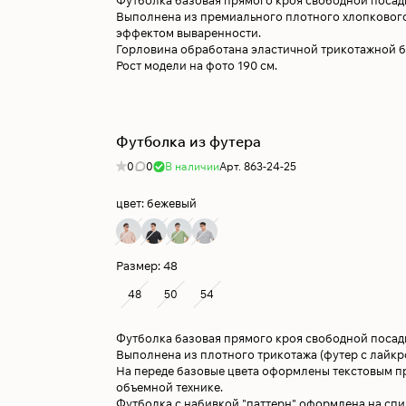
Футболка базовая прямого кроя свободной посад
Выполнена из премиального плотного хлопкового
эффектом вываренности.
Горловина обработана эластичной трикотажной б
Рост модели на фото 190 см.
Футболка из футера
0
0
В наличии
Арт.
863-24-25
цвет:
бежевый
Размер:
48
48
50
54
Футболка базовая прямого кроя свободной посад
Выполнена из плотного трикотажа (футер с лайкро
На переде базовые цвета оформлены текстовым п
объемной технике.
Футболка с набивкой "паттерн" оформлена на сп